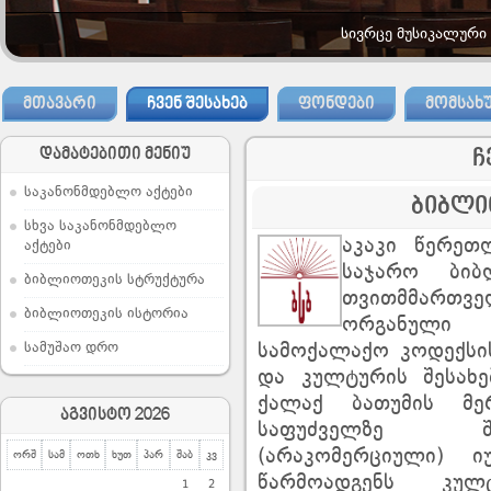
სივრცე მუსიკალური
ᲛᲗᲐᲕᲐᲠᲘ
ᲩᲕᲔᲜ ᲨᲔᲡᲐᲮᲔᲑ
ᲤᲝᲜᲓᲔᲑᲘ
ᲛᲝᲛᲡᲐᲮ
დამატებითი მენიუ
ჩ
საკანონმდებლო აქტები
ბიბლი
სხვა საკანონმდებლო
აკაკი წერეთ
აქტები
საჯარო ბიბ
ბიბლიოთეკის სტრუქტურა
თვითმმართვ
ბიბლიოთეკის ისტორია
ორგანული
სამუშაო დრო
სამოქალაქო კოდექსის
და კულტურის შესახე
ქალაქ ბათუმის მე
აგვისტო 2026
საფუძველზე შე
(არაკომერციული) 
ორშ
სამ
ოთხ
ხუთ
პარ
შაბ
კვ
წარმოადგენს კულ
1
2