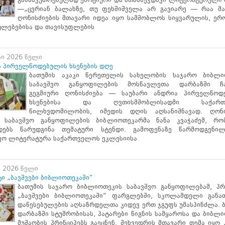
განსაკუთრებულად ემოციური და შთამბეჭდავი ლიტერატურული 
—„ცვრიან ბალახზე, თუ ფეხშიშველა არ გავიარე — რაა მა
ღონისძიების მთავარი იდეა იყო სამშობლოს სიყვარულის, ერ
ულებებისა და თავისუფლების
სი 2026 წელი
ა პირველწოდებულის ხსენების დღე
ბათუმის აკაკი წერეთელის სახელობის საჯარო ბიბლი
საბავშვო განყოფილების მოსწავლეთა დარბაზში ჩ
გეგმიური ღონისძიება — საუბარი ანდრია პირველწოდ
ხსენებისა და ღვთისმშობლისადმი საქართ
წილხვდომილობის, იმედის დღის აღსანიშნავად. ღონი
ა საბავშვო განყოფილების ბიბლიოთეკარმა ნანა კვაჭაძემ, რო
დებს წარუდგინა თემატური სტენდი. გამოფენაზე წარმოდგენი
შვო ლიტერატურა საქართველოს ეკლესიისა
ი 2026 წელი
ი „ბავშვები ბიბლიოთეკაში“
ბათუმის საჯარო ბიბლიოთეკის საბავშვო განყოფილებამ, პრ
„ბავშვები ბიბლიოთეკაში“ ფარგლებში, სკოლამდელი განა
დაწესებულების აღსაზრდელთა კიდევ ერთ ჯგუფს უმასპინძლა. 
დარბაზში სტუმრობისას, პატარები წიგნის სამყაროსა და ბიბლ
მუშაობის პრინციპებს გაეცნენ. შეხვედრის მთავარი თემა იყო 