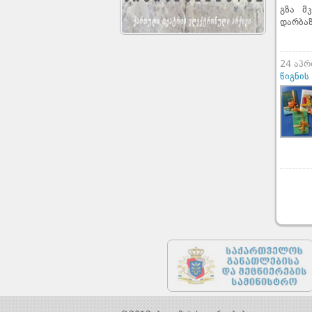
გზა მ
დარბაზ
24 აპ
წიგნის