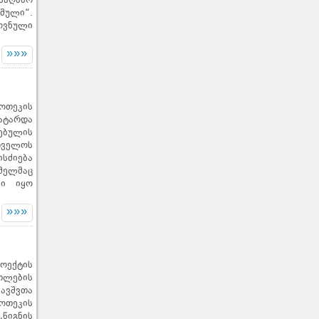
საღამო
მული“.
ოვნული
»»»
ოთეკის
ატარდა
ებულის
ველოს
სძიება
მელმაც
ლი იყო
»»»
ოექტის
თლების
ბავშვთა
იოთეკის
„წიგნის