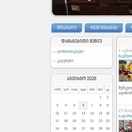
ცე მუსიკალური და თეატრალური შეხვედრებისათვის
ᲛᲗᲐᲕᲐᲠᲘ
ᲩᲕᲔᲜ ᲨᲔᲡᲐᲮᲔᲑ
დამატებითი მენიუ
1 ივნი
ღონისძიებები
ბავშვთ
კლუბები
აგვისტო 2026
მემკვ
ორშ
სამ
ოთხ
ხუთ
პარ
შაბ
კვ
აღინიშ
1
2
3
4
5
6
7
8
9
27 მაი
10
11
12
13
14
15
16
საქარ
17
18
19
20
21
22
23
24
25
26
27
28
29
30