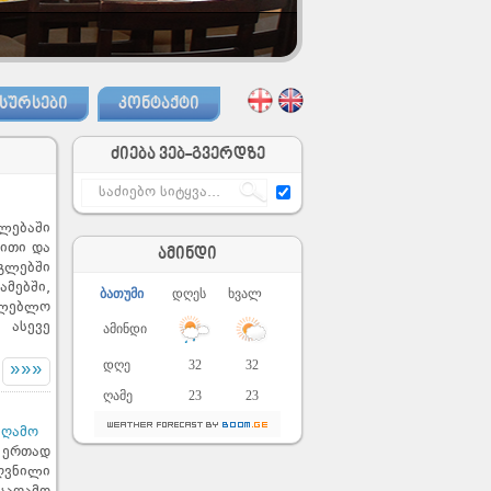
საბავშვო-ახალგაზრდობის განყოფილება
ᲡᲣᲠᲡᲔᲑᲘ
ᲙᲝᲜᲢᲐᲥᲢᲘ
ძიება ვებ-გვერდზე
ლებაში
ითი და
ამინდი
გლებში
მებში,
ბათუმი
დღეს
ხვალ
თლებლო
 ასევე
ამინდი
დღე
32
32
»»»
ღამე
23
23
აღამო
 ერთად
ღვნილი