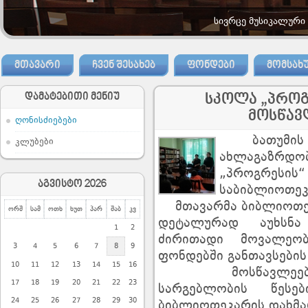
სივრცე მუსიკალური
ᲛᲗᲐᲕᲐᲠᲘ
ᲩᲕᲔᲜ ᲨᲔᲡᲐᲮᲔᲑ
ᲤᲝᲜᲓᲔᲑᲘ
ᲛᲝᲛᲡᲐᲮ
დამატებითი მენიუ
სკოლა „პროგ
მოსწავ
ღონისძიებები
ბათუმის სა
კლუბები
ახლაგაზრდ
„პროგრესის
აგვისტო 2026
საბიბლიოთეკ
მთავარმა ბიბლიოთეკა
ორშ
სამ
ოთხ
ხუთ
პარ
შაბ
კვ
დეტალურად აუხსნა
1
2
ძირითადი მოვალეობ
3
4
5
6
7
8
9
ფონდებში განთავსების
10
11
12
13
14
15
16
მოსწავლეები და
17
18
19
20
21
22
23
სარგებლობის წესე
24
25
26
27
28
29
30
ბიბლიოთეკარის დახმა