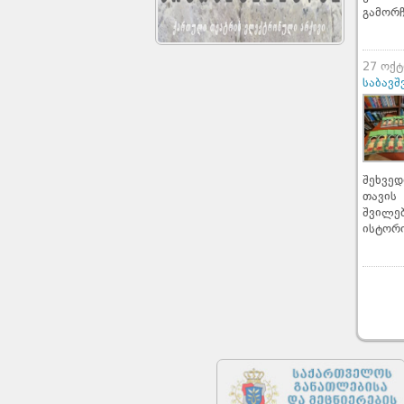
გამორჩ
27 ოქტ
საბავშ
შეხვე
თავის
შვილე
ისტორ