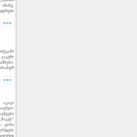
ლებთან
იმაზე,
ედრები
»»»
თეკაში
კაკუნი
მბები,
მიანურ
»»»
 აკაკი
ვშვო-
შვები
ნიკეს“
– ცირა
ზარდებს
ვტორის