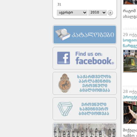
31
რატომ
ახალგა
29 ოქტ
სოფიო 
წარდგ
28 ოქტ
პროექტ
მიქელა
უამბო