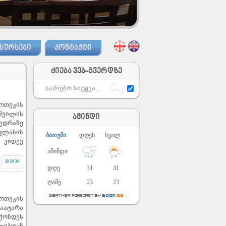
ᲡᲣᲠᲡᲔᲑᲘ
ᲙᲝᲜᲢᲐᲥᲢᲘ
ძიება ვებ-გვერდზე
ოთეკის
შვილის
ამინდი
ედრაზე
კლასის
ბათუმი
დღეს
ხვალ
 კიდევ
ამინდი
»»»
დღე
31
31
ღამე
23
23
ოთეკის
აატარა
ქონდეს