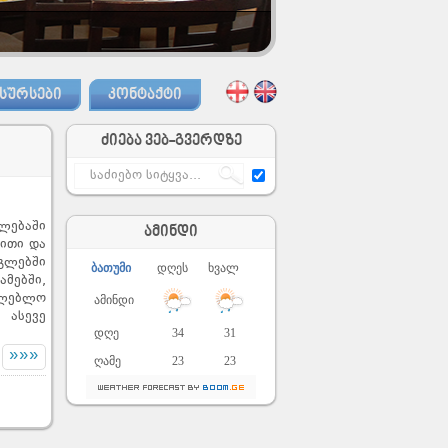
ᲡᲣᲠᲡᲔᲑᲘ
ᲙᲝᲜᲢᲐᲥᲢᲘ
ძიება ვებ-გვერდზე
ლებაში
ამინდი
ითი და
გლებში
ბათუმი
დღეს
ხვალ
მებში,
თლებლო
ამინდი
 ასევე
დღე
34
31
»»»
ღამე
23
23